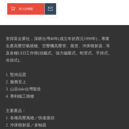
加入詢價籃
詢價
安得富企業社，深耕台灣40年(成立年於西元1999年)，專業
生產高壓空氣噴槍、空壓機高壓管、風管、沖床噴射器...等
及各種LED工作燈(頭戴式、強力磁吸式、蛇管式、手持式、
吊掛式)。
1. 堅持品質
2. 服務至上
3. 山谷dale台灣製造
4. 專利鐵工噴槍
主要產品：
1. 各種高壓風槍／快速接頭
2. 沖床噴射器／多軸器