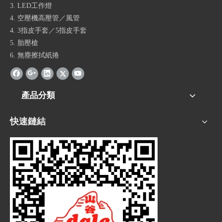
3. LED工作燈
4. 空壓機高壓管／風管
4. 3指皮手套／5指皮手套
5. 胎壓槍
6. 無塵擦拭紙捲
產品分類
快速鏈結