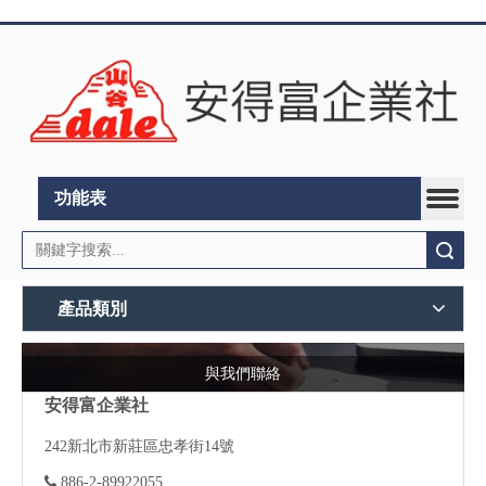
功能表
搜索
產品類別
與我們聯絡
安得富企業社
242
新北市新莊區忠孝街14號

886-2-89922055