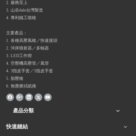
2. 服務至上
3. 山谷dale台灣製造
4. 專利鐵工噴槍
主要產品：
1. 各種高壓風槍／快速接頭
2. 沖床噴射器／多軸器
3. LED工作燈
4. 空壓機高壓管／風管
4. 3指皮手套／5指皮手套
5. 胎壓槍
6. 無塵擦拭紙捲
產品分類
快速鏈結