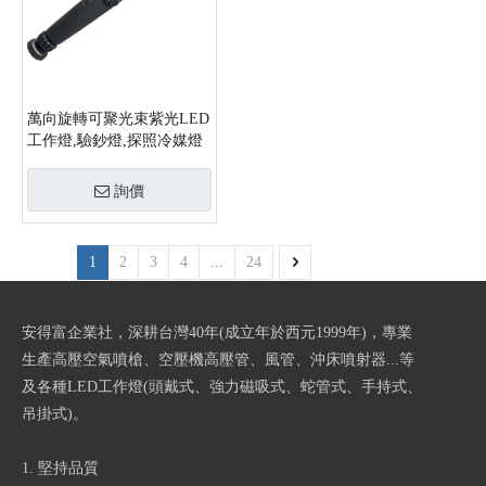
萬向旋轉可聚光束紫光LED
工作燈,驗鈔燈,探照冷媒燈
詢價
1
2
3
4
...
24
安得富企業社，深耕台灣40年(成立年於西元1999年)，專業
生產高壓空氣噴槍、空壓機高壓管、風管、沖床噴射器...等
及各種LED工作燈(頭戴式、強力磁吸式、蛇管式、手持式、
吊掛式)。
1. 堅持品質