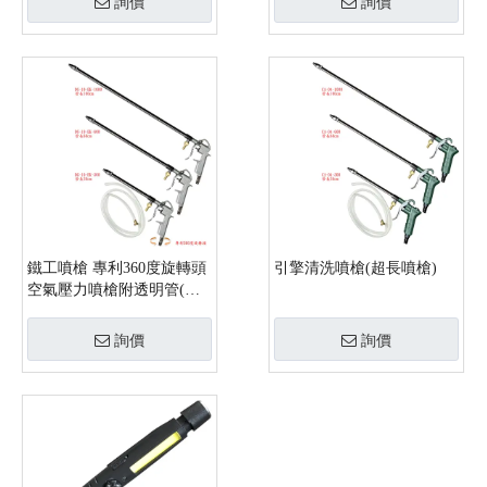
詢價
詢價
鐵工噴槍 專利360度旋轉頭
引擎清洗噴槍(超長噴槍)
空氣壓力噴槍附透明管(特
長100cm)
詢價
詢價