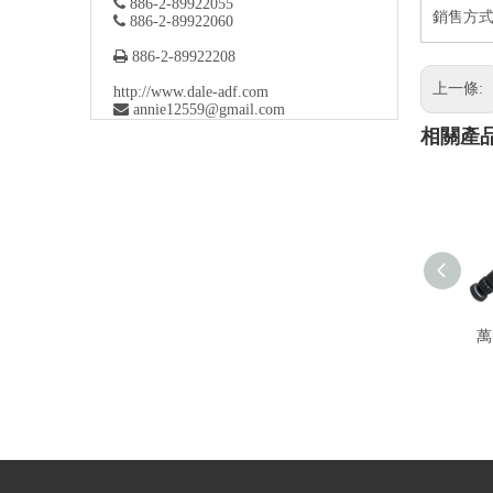

886-2-89922055
銷售方式：

886-2-89922060

886-2-89922208
上一條:
http://www.dale-adf.com

a
nnie12559@gmail.com
相關產
萬