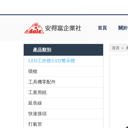
首頁
關於
首頁
»
產品類別
LED工作燈/LED警示燈
噴槍
工具機零配件
工業用紙
延長線
快速接頭
打氣管