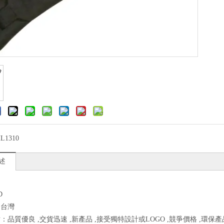
L1310
述
D
：台灣
：品質優良 ,交貨迅速 ,新產品 ,接受獨特設計或LOGO ,競爭價格 ,環保產