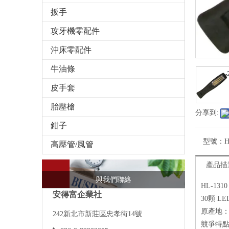
扳手
攻牙機零配件
沖床零配件
牛油條
皮手套
胎壓槍
分享到:
鉗子
型號：
H
高壓管/風管
產品描
與我們聯絡
HL-1310
安得富企業社
30顆 LE
原產地
242
新北市新莊區忠孝街14號
競爭特點