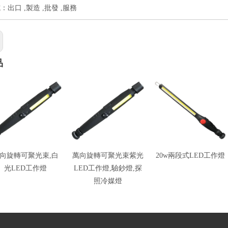
出口 ,製造 ,批發 ,服務
品
向旋轉可聚光束,白
萬向旋轉可聚光束紫光
20w兩段式LED工作燈
光LED工作燈
LED工作燈,驗鈔燈,探
照冷媒燈