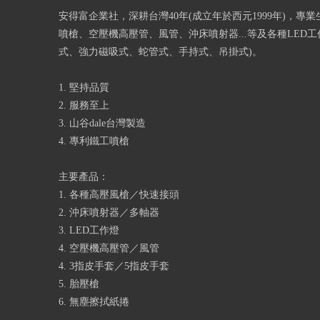
安得富企業社，深耕台灣40年(成立年於西元1999年)，專
噴槍、空壓機高壓管、風管、沖床噴射器...等及各種LED工
式、強力磁吸式、蛇管式、手持式、吊掛式)。
1. 堅持品質
2. 服務至上
3. 山谷dale台灣製造
4. 專利鐵工噴槍
主要產品：
1. 各種高壓風槍／快速接頭
2. 沖床噴射器／多軸器
3. LED工作燈
4. 空壓機高壓管／風管
4. 3指皮手套／5指皮手套
5. 胎壓槍
6. 無塵擦拭紙捲