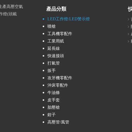
業生產高壓空氣
產品分類
作燈(頭戴
LED工作燈/LED警示燈
噴槍
工具機零配件
工業用紙
延長線
快速接頭
打氣管
扳手
攻牙機零配件
沖床零配件
牛油條
皮手套
胎壓槍
鉗子
高壓管/風管