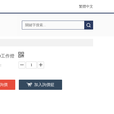
繁體中文
搜索
D工作燈
：
詢價
加入詢價籃